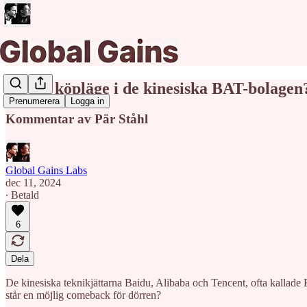
Är det köpläge i de kinesiska BAT-bolagen
Prenumerera
Logga in
Kommentar av Pär Ståhl
Global Gains Labs
dec 11, 2024
∙ Betald
6
Dela
De kinesiska teknikjättarna Baidu, Alibaba och Tencent, ofta kallade
står en möjlig comeback för dörren?