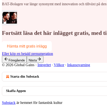
BAT-Bolagen var länge synonymt med innovation och tillväxt på den
Fortsätt läsa det här inlägget gratis, med 
Hämta mitt gratis inlägg
Eller köp en betald prenumeration
Föregående
Nästa
© 2026 Global Gains
·
Integritet
∙
Villkor
∙
Inkassovarning
Starta din Substack
Skaffa Appen
Substack
är hemmet för fantastisk kultur