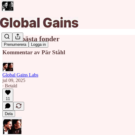
Årets bästa fonder
Prenumerera
Logga in
Kommentar av Pär Ståhl
Global Gains Labs
jul 09, 2025
∙ Betald
11
Dela