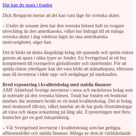
Här kan du spara i fonden
Dick Bergqvist menar att det kan vara läge för svenska aktier.
– Under de senaste åren har den svenska börsen haft en svagare
utveckling än den amerikanska, vilket har bidragit till att många
svenska aktier i dag värderas lägre än sina amerikanska
motsvarigheter, säger han.
Det är klokt att tänka långsiktigt kring sitt sparande och sprida risken
genom att spara i olika typer av fonder. En Sverigefond är ett bra
komplement till exempelvis globalfonder och räntefonder. För att
sprida risken ytterligare kan det vara klokt att månadsspara, eftersom
man då investerar i både upp- och nedgångar på marknaden.
Bred exponering i kvalitetsbolag med stabila finanser
AMF Aktiefond Sverige investerar i stora och medelstora bolag som
är noterade på den svenska börsen. Totalt har fonden ett femtiotal
innehav där stommen består av ett tiotal kvalitetsbolag. Det är bolag
med strukturell tillväxt, vilket innebär att de har goda förutsättningar
att växa och skapa avkastning på lång sikt. Exponeringen mot flera
branscher ger en god riskspridning.
– Vår Sverigefond investerar i kvalitetsbolag som har gedigna
affärsmodeller och stabila finanser. Många av dem är världsledande