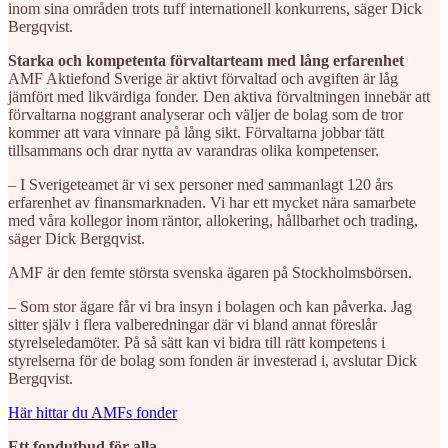
inom sina områden trots tuff internationell konkurrens, säger Dick
Bergqvist.
Starka och kompetenta förvaltarteam med lång erfarenhet
AMF Aktiefond Sverige är aktivt förvaltad och avgiften är låg
jämfört med likvärdiga fonder. Den aktiva förvaltningen innebär att
förvaltarna noggrant analyserar och väljer de bolag som de tror
kommer att vara vinnare på lång sikt. Förvaltarna jobbar tätt
tillsammans och drar nytta av varandras olika kompetenser.
– I Sverigeteamet är vi sex personer med sammanlagt 120 års
erfarenhet av finansmarknaden. Vi har ett mycket nära samarbete
med våra kollegor inom räntor, allokering, hållbarhet och trading,
säger Dick Bergqvist.
AMF är den femte största svenska ägaren på Stockholmsbörsen.
– Som stor ägare får vi bra insyn i bolagen och kan påverka. Jag
sitter själv i flera valberedningar där vi bland annat föreslår
styrelseledamöter. På så sätt kan vi bidra till rätt kompetens i
styrelserna för de bolag som fonden är investerad i, avslutar Dick
Bergqvist.
Här hittar du AMFs fonder
Ett fondutbud för alla