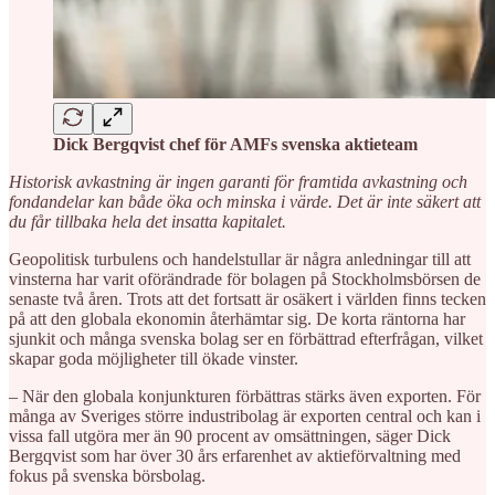
Dick Bergqvist chef för AMFs svenska aktieteam
Historisk avkastning är ingen garanti för framtida avkastning och
fondandelar kan både öka och minska i värde. Det är inte säkert att
du får tillbaka hela det insatta kapitalet.
Geopolitisk turbulens och handelstullar är några anledningar till att
vinsterna har varit oförändrade för bolagen på Stockholmsbörsen de
senaste två åren. Trots att det fortsatt är osäkert i världen finns tecken
på att den globala ekonomin återhämtar sig. De korta räntorna har
sjunkit och många svenska bolag ser en förbättrad efterfrågan, vilket
skapar goda möjligheter till ökade vinster.
– När den globala konjunkturen förbättras stärks även exporten. För
många av Sveriges större industribolag är exporten central och kan i
vissa fall utgöra mer än 90 procent av omsättningen, säger Dick
Bergqvist som har över 30 års erfarenhet av aktieförvaltning med
fokus på svenska börsbolag.