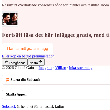
Resultatet överträffade konsensus både för intäkter och resultat. Inom
Fortsätt läsa det här inlägget gratis, med 
Hämta mitt gratis inlägg
Eller köp en betald prenumeration
Föregående
Nästa
© 2026 Global Gains
·
Integritet
∙
Villkor
∙
Inkassovarning
Starta din Substack
Skaffa Appen
Substack
är hemmet för fantastisk kultur