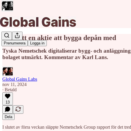
Fortsatt en aktie att bygga depån med
Prenumerera
Logga in
Tyska Nemetschek digitaliserar bygg- och anläggnin
bolaget utmärkt. Kommentar av Karl Lans.
Global Gains Labs
nov 11, 2024
∙ Betald
13
Dela
I slutet av förra veckan släppte Nemetschek Group rapport för det tre