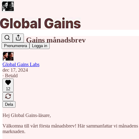
Global Gains månadsbrev
Prenumerera
Logga in
Global Gains Labs
dec 17, 2024
∙ Betald
12
Dela
Hej Global Gains-läsare,
Välkomna till vårt första månadsbrev! Här sammanfattar vi månadens mes
marknaden.