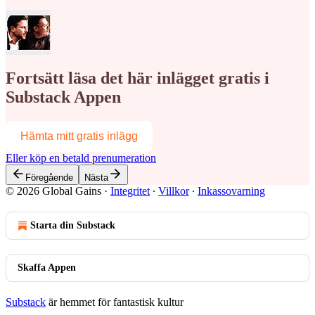
Fortsätt läsa det här inlägget gratis i
Substack Appen
Hämta mitt gratis inlägg
Eller köp en betald prenumeration
Föregående
Nästa
© 2026 Global Gains
·
Integritet
∙
Villkor
∙
Inkassovarning
Starta din Substack
Skaffa Appen
Substack
är hemmet för fantastisk kultur