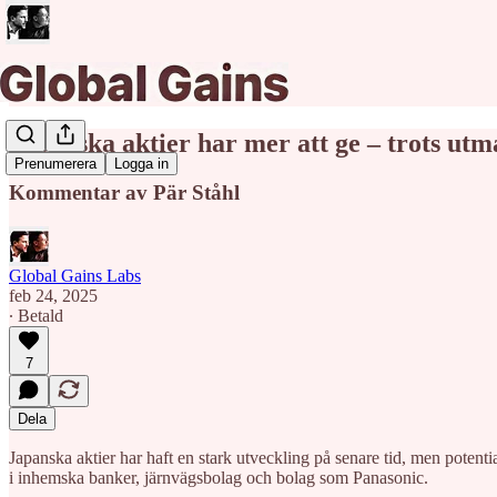
Japanska aktier har mer att ge – trots ut
Prenumerera
Logga in
Kommentar av Pär Ståhl
Global Gains Labs
feb 24, 2025
∙ Betald
7
Dela
Japanska aktier har haft en stark utveckling på senare tid, men poten
i inhemska banker, järnvägsbolag och bolag som Panasonic.