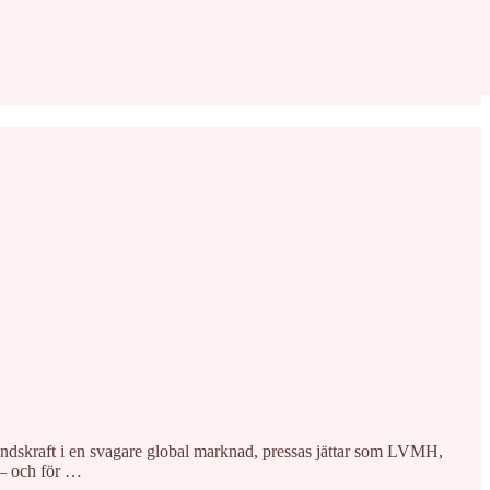
åndskraft i en svagare global marknad, pressas jättar som LVMH,
 – och för …