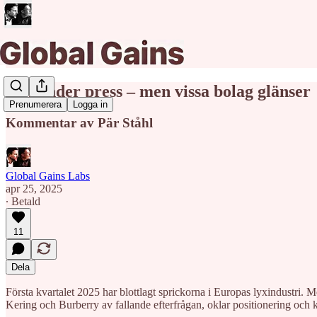
Lyx under press – men vissa bolag glänser
Prenumerera
Logga in
Kommentar av Pär Ståhl
Global Gains Labs
apr 25, 2025
∙ Betald
11
Dela
Första kvartalet 2025 har blottlagt sprickorna i Europas lyxindustri
Kering och Burberry av fallande efterfrågan, oklar positionering och k