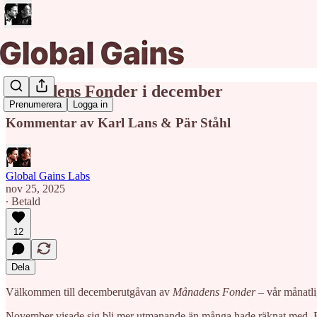
Månadens Fonder i december
Prenumerera
Logga in
Kommentar av Karl Lans & Pär Ståhl
Global Gains Labs
nov 25, 2025
∙ Betald
12
Dela
Välkommen till decemberutgåvan av
Månadens Fonder
– vår månatli
November visade sig bli mer utmanande än många hade räknat med. Efte