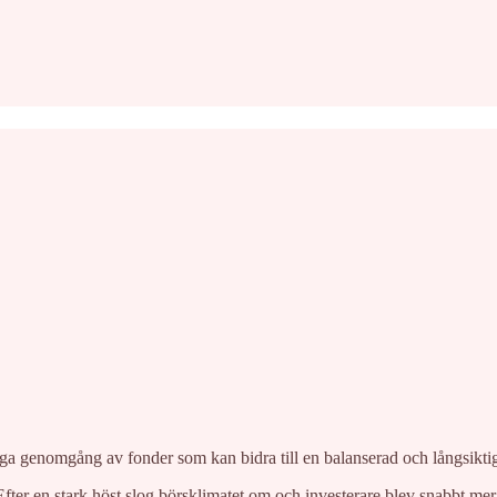
ga genomgång av fonder som kan bidra till en balanserad och långsiktig 
r en stark höst slog börsklimatet om och investerare blev snabbt mer 