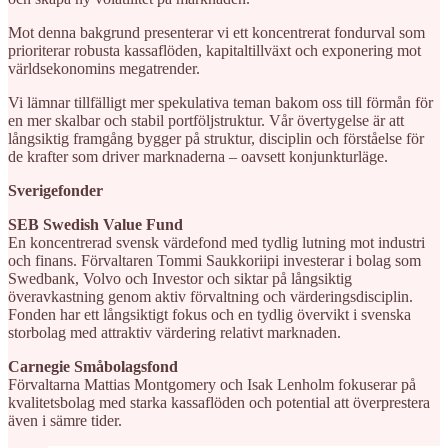
Mot denna bakgrund presenterar vi ett koncentrerat fondurval som
prioriterar robusta kassaflöden, kapitaltillväxt och exponering mot
världsekonomins megatrender.
Vi lämnar tillfälligt mer spekulativa teman bakom oss till förmån för
en mer skalbar och stabil portföljstruktur. Vår övertygelse är att
långsiktig framgång bygger på struktur, disciplin och förståelse för
de krafter som driver marknaderna – oavsett konjunkturläge.
Sverigefonder
SEB Swedish Value Fund
En koncentrerad svensk värdefond med tydlig lutning mot industri
och finans. Förvaltaren Tommi Saukkoriipi investerar i bolag som
Swedbank, Volvo och Investor och siktar på långsiktig
överavkastning genom aktiv förvaltning och värderingsdisciplin.
Fonden har ett långsiktigt fokus och en tydlig övervikt i svenska
storbolag med attraktiv värdering relativt marknaden.
Carnegie Småbolagsfond
Förvaltarna Mattias Montgomery och Isak Lenholm fokuserar på
kvalitetsbolag med starka kassaflöden och potential att överprestera
även i sämre tider.