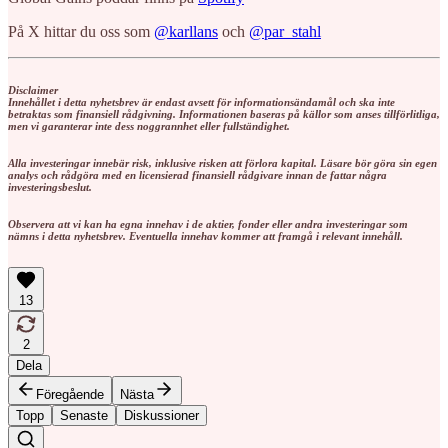
På X hittar du oss som
@karllans
och
@par_stahl
Disclaimer
Innehållet i detta nyhetsbrev är endast avsett för informationsändamål och ska inte
betraktas som finansiell rådgivning. Informationen baseras på källor som anses tillförlitliga,
men vi garanterar inte dess noggrannhet eller fullständighet.
Alla investeringar innebär risk, inklusive risken att förlora kapital. Läsare bör göra sin egen
analys och rådgöra med en licensierad finansiell rådgivare innan de fattar några
investeringsbeslut.
Observera att vi kan ha egna innehav i de aktier, fonder eller andra investeringar som
nämns i detta nyhetsbrev. Eventuella innehav kommer att framgå i relevant innehåll.
13
2
Dela
Föregående
Nästa
Topp
Senaste
Diskussioner