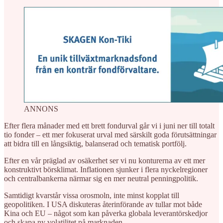
ANNONS
Efter flera månader med ett brett fondurval går vi i juni ner till totalt
tio fonder – ett mer fokuserat urval med särskilt goda förutsättningar
att bidra till en långsiktig, balanserad och tematisk portfölj.
Efter en vår präglad av osäkerhet ser vi nu konturerna av ett mer
konstruktivt börsklimat. Inflationen sjunker i flera nyckelregioner
och centralbankerna närmar sig en mer neutral penningpolitik.
Samtidigt kvarstår vissa orosmoln, inte minst kopplat till
geopolitiken. I USA diskuteras återinförande av tullar mot både
Kina och EU – något som kan påverka globala leverantörskedjor
och skapa ny volatilitet på marknaden.