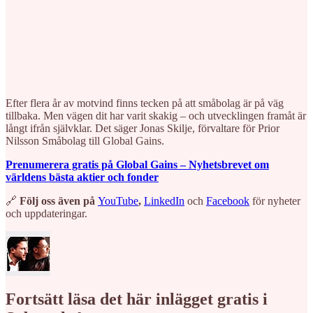
Efter flera år av motvind finns tecken på att småbolag är på väg
tillbaka. Men vägen dit har varit skakig – och utvecklingen framåt är
långt ifrån självklar. Det säger Jonas Skilje, förvaltare för Prior
Nilsson Småbolag till Global Gains.
Prenumerera gratis på Global Gains – Nyhetsbrevet om
världens bästa aktier och fonder
🔗
Följ oss även på
⁠⁠⁠⁠⁠⁠⁠⁠YouTube⁠⁠⁠⁠⁠⁠⁠⁠
,
⁠⁠⁠⁠⁠⁠⁠⁠⁠⁠⁠⁠⁠⁠⁠⁠⁠⁠⁠⁠⁠⁠⁠⁠⁠⁠⁠LinkedIn⁠⁠⁠⁠⁠⁠⁠⁠⁠⁠⁠⁠⁠⁠⁠⁠⁠⁠⁠⁠⁠⁠⁠⁠⁠⁠⁠
och
⁠⁠⁠⁠⁠⁠⁠⁠⁠⁠⁠⁠⁠⁠⁠⁠⁠⁠⁠⁠⁠⁠⁠⁠⁠⁠⁠Facebook⁠⁠⁠⁠⁠⁠⁠⁠⁠⁠⁠⁠⁠⁠⁠⁠⁠⁠⁠⁠⁠⁠⁠⁠⁠⁠⁠
för nyheter
och uppdateringar.
Fortsätt läsa det här inlägget gratis i