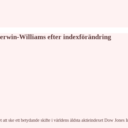
herwin-Williams efter indexförändring
t ske ett betydande skifte i världens äldsta aktieindexet Dow Jones I