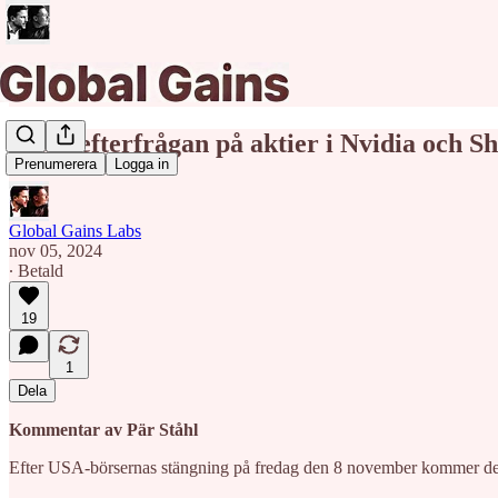
Ökad efterfrågan på aktier i Nvidia och S
Prenumerera
Logga in
Global Gains Labs
nov 05, 2024
∙ Betald
19
1
Dela
Kommentar av Pär Ståhl
Efter USA-börsernas stängning på fredag den 8 november kommer det at