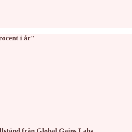
ocent i år"
tillstånd från Global Gains Labs.