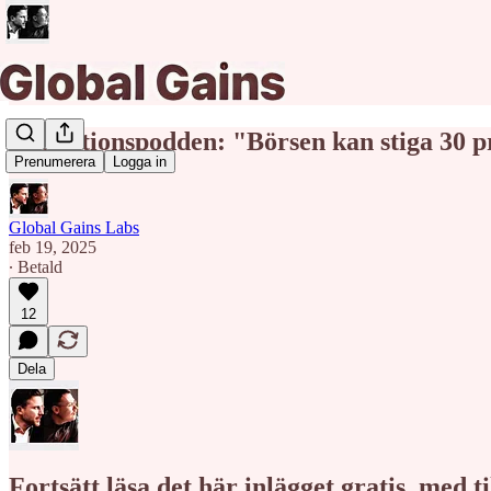
Redaktionspodden: "Börsen kan stiga 30 pr
Prenumerera
Logga in
Global Gains Labs
feb 19, 2025
∙ Betald
12
Dela
Fortsätt läsa det här inlägget gratis, med 