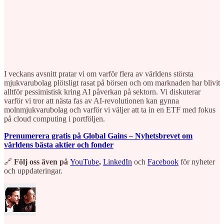
I veckans avsnitt pratar vi om varför flera av världens största
mjukvarubolag plötsligt rasat på börsen och om marknaden har blivit
alltför pessimistisk kring AI påverkan på sektorn. Vi diskuterar
varför vi tror att nästa fas av AI-revolutionen kan gynna
molnmjukvarubolag och varför vi väljer att ta in en ETF med fokus
på cloud computing i portföljen.
Prenumerera gratis på Global Gains – Nyhetsbrevet om
världens bästa aktier och fonder
🔗
Följ oss även på
⁠⁠⁠⁠⁠⁠⁠⁠⁠YouTube⁠⁠⁠⁠⁠⁠⁠⁠⁠
,
⁠⁠⁠⁠⁠⁠⁠⁠⁠⁠⁠⁠⁠⁠⁠⁠⁠⁠⁠⁠⁠⁠⁠⁠⁠⁠⁠⁠LinkedIn⁠⁠⁠⁠⁠⁠⁠⁠⁠⁠⁠⁠⁠⁠⁠⁠⁠⁠⁠⁠⁠⁠⁠⁠⁠⁠⁠⁠
och
⁠⁠⁠⁠⁠⁠⁠⁠⁠⁠⁠⁠⁠⁠⁠⁠⁠⁠⁠⁠⁠⁠⁠⁠⁠⁠⁠⁠Facebook⁠⁠⁠⁠⁠⁠⁠⁠⁠⁠⁠⁠⁠⁠⁠⁠⁠⁠⁠⁠⁠⁠⁠⁠⁠⁠⁠⁠
för nyheter
och uppdateringar.