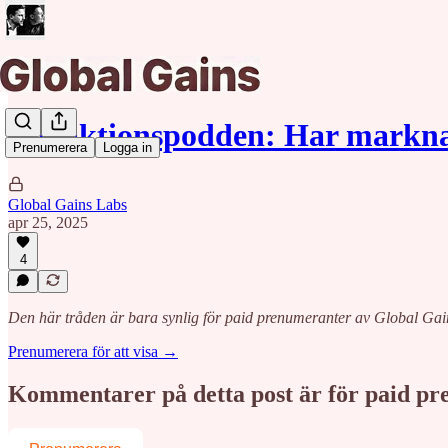
Redaktionspodden: Har markna
Prenumerera
Logga in
Global Gains Labs
apr 25, 2025
4
Den här tråden är bara synlig för paid prenumeranter av Global Gai
Prenumerera för att visa →
Kommentarer på detta post är för paid p