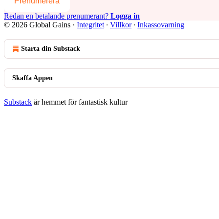
Prenumerera
Redan en betalande prenumerant?
Logga in
© 2026 Global Gains
·
Integritet
∙
Villkor
∙
Inkassovarning
Starta din Substack
Skaffa Appen
Substack
är hemmet för fantastisk kultur