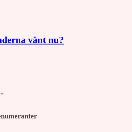
derna vänt nu?
ns
renumeranter