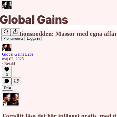
Redaktionspodden: Massor med egna affä
Prenumerera
Logga in
Global Gains Labs
maj 02, 2025
∙ Betald
3
Dela
Fortsätt läsa det här inlägget gratis, med 