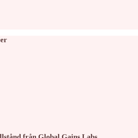
rer
tillstånd från Global Gains Labs.