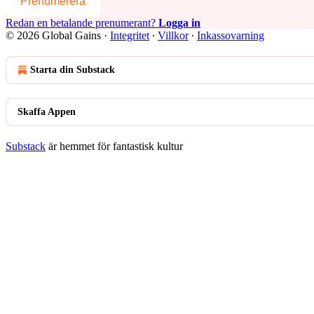
Prenumerera
Redan en betalande prenumerant?
Logga in
© 2026 Global Gains
·
Integritet
∙
Villkor
∙
Inkassovarning
Starta din Substack
Skaffa Appen
Substack
är hemmet för fantastisk kultur