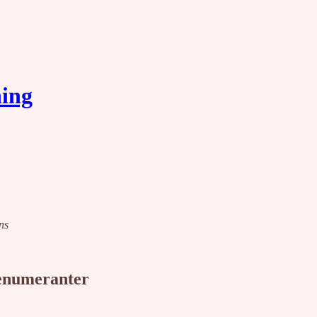
ning
ns
renumeranter