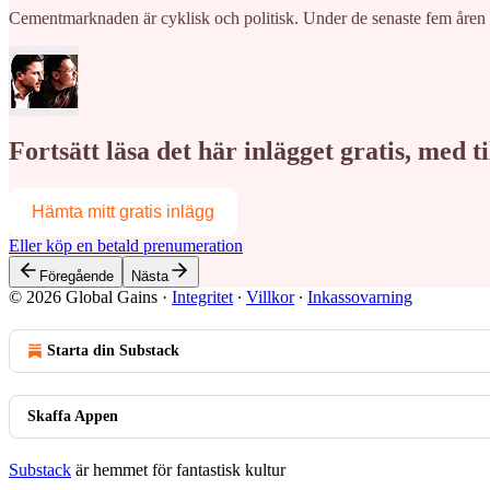
Cementmarknaden är cyklisk och politisk. Under de senaste fem åren 
Fortsätt läsa det här inlägget gratis, med 
Hämta mitt gratis inlägg
Eller köp en betald prenumeration
Föregående
Nästa
© 2026 Global Gains
·
Integritet
∙
Villkor
∙
Inkassovarning
Starta din Substack
Skaffa Appen
Substack
är hemmet för fantastisk kultur