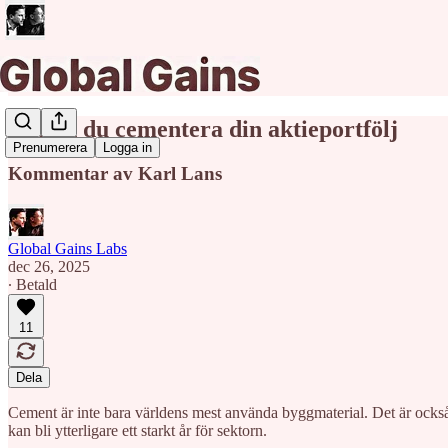
Så kan du cementera din aktieportfölj
Prenumerera
Logga in
Kommentar av Karl Lans
Global Gains Labs
dec 26, 2025
∙ Betald
11
Dela
Cement är inte bara världens mest använda byggmaterial. Det är också 
kan bli ytterligare ett starkt år för sektorn.