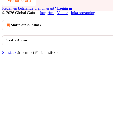
Prenumerera
Redan en betalande prenumerant?
Logga in
© 2026 Global Gains
·
Integritet
∙
Villkor
∙
Inkassovarning
Starta din Substack
Skaffa Appen
Substack
är hemmet för fantastisk kultur