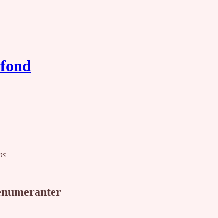
 fond
ns
renumeranter