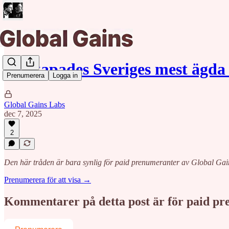
Så skapades Sveriges mest ägda
Prenumerera
Logga in
Global Gains Labs
dec 7, 2025
2
Den här tråden är bara synlig för paid prenumeranter av Global Gai
Prenumerera för att visa →
Kommentarer på detta post är för paid p