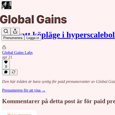
Fortsatt köpläge i hyperscalebo
Prenumerera
Logga in
Global Gains Labs
apr 21
9
Den här tråden är bara synlig för paid prenumeranter av Global Gai
Prenumerera för att visa →
Kommentarer på detta post är för paid p