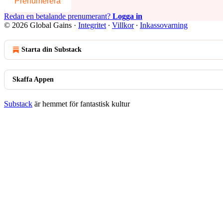
Prenumerera
Redan en betalande prenumerant?
Logga in
© 2026 Global Gains
·
Integritet
∙
Villkor
∙
Inkassovarning
Starta din Substack
Skaffa Appen
Substack
är hemmet för fantastisk kultur