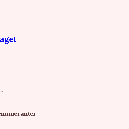
laget
ns
renumeranter