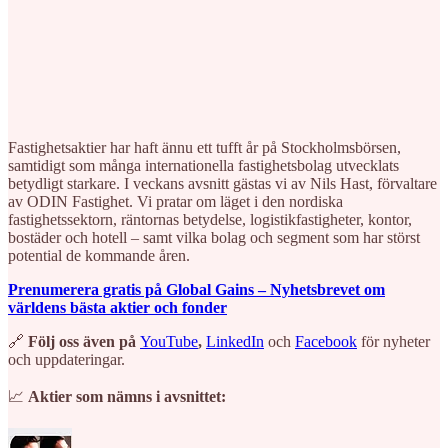
Fastighetsaktier har haft ännu ett tufft år på Stockholmsbörsen,
samtidigt som många internationella fastighetsbolag utvecklats
betydligt starkare. I veckans avsnitt gästas vi av Nils Hast, förvaltare
av ODIN Fastighet. Vi pratar om läget i den nordiska
fastighetssektorn, räntornas betydelse, logistikfastigheter, kontor,
bostäder och hotell – samt vilka bolag och segment som har störst
potential de kommande åren.
Prenumerera gratis på Global Gains – Nyhetsbrevet om
världens bästa aktier och fonder
🔗
Följ oss även på
⁠⁠⁠⁠⁠⁠⁠⁠⁠⁠YouTube⁠⁠⁠⁠⁠⁠⁠⁠⁠⁠
,
⁠⁠⁠⁠⁠⁠⁠⁠⁠⁠⁠⁠⁠⁠⁠⁠⁠⁠⁠⁠⁠⁠⁠⁠⁠⁠⁠⁠⁠LinkedIn⁠⁠⁠⁠⁠⁠⁠⁠⁠⁠⁠⁠⁠⁠⁠⁠⁠⁠⁠⁠⁠⁠⁠⁠⁠⁠⁠⁠⁠
och
⁠⁠⁠⁠⁠⁠⁠⁠⁠⁠⁠⁠⁠⁠⁠⁠⁠⁠⁠⁠⁠⁠⁠⁠⁠⁠⁠⁠⁠Facebook⁠⁠⁠⁠⁠⁠⁠⁠⁠⁠⁠⁠⁠⁠⁠⁠⁠⁠⁠⁠⁠⁠⁠⁠⁠⁠⁠⁠⁠
för nyheter
och uppdateringar.
📈
Aktier som nämns i avsnittet: