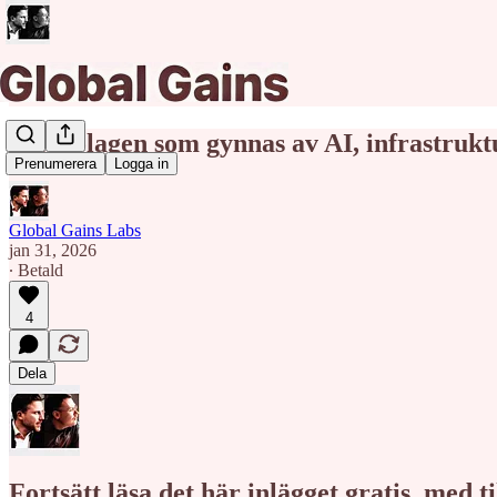
Småbolagen som gynnas av AI, infrastrukt
Prenumerera
Logga in
Global Gains Labs
jan 31, 2026
∙ Betald
4
Dela
Fortsätt läsa det här inlägget gratis, med 