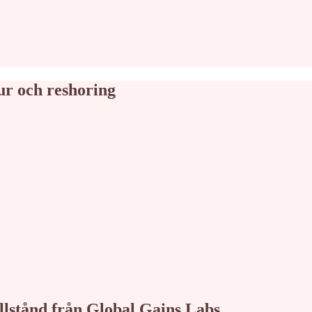
ur och reshoring
tillstånd från Global Gains Labs.