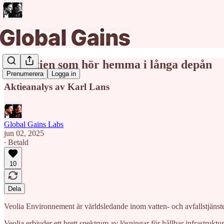
Sopaktien som hör hemma i långa depån
Prenumerera
Logga in
Aktieanalys av Karl Lans
Global Gains Labs
jun 02, 2025
∙ Betald
10
Dela
Veolia Environnement är världsledande inom vatten- och avfallstjänster
Veolia erbjuder ett brett spektrum av lösningar för hållbar infrastruk