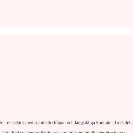
 – en sektor med stabil efterfrågan och långsiktiga kontrakt. Trots det 
tur, från dricksvattenproduktion och avloppsrening till energisystem oc…