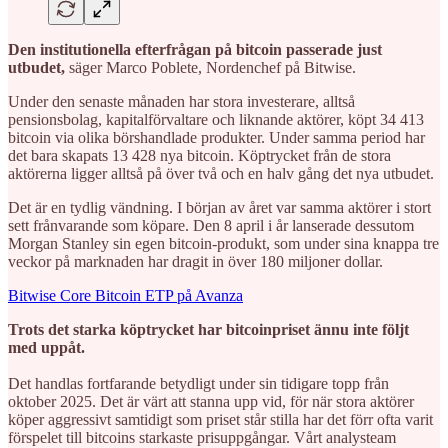
Den institutionella efterfrågan på bitcoin passerade just
utbudet,
säger Marco Poblete, Nordenchef på Bitwise.
Under den senaste månaden har stora investerare, alltså
pensionsbolag, kapitalförvaltare och liknande aktörer, köpt 34 413
bitcoin via olika börshandlade produkter. Under samma period har
det bara skapats 13 428 nya bitcoin. Köptrycket från de stora
aktörerna ligger alltså på över två och en halv gång det nya utbudet.
Det är en tydlig vändning. I början av året var samma aktörer i stort
sett frånvarande som köpare. Den 8 april i år lanserade dessutom
Morgan Stanley sin egen bitcoin-produkt, som under sina knappa tre
veckor på marknaden har dragit in över 180 miljoner dollar.
Bitwise Core Bitcoin ETP på Avanza
Trots det starka köptrycket har bitcoinpriset ännu inte följt
med uppåt.
Det handlas fortfarande betydligt under sin tidigare topp från
oktober 2025. Det är värt att stanna upp vid, för när stora aktörer
köper aggressivt samtidigt som priset står stilla har det förr ofta varit
förspelet till bitcoins starkaste prisuppgångar. Vårt analysteam