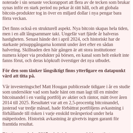
noterade i sin senaste veckorapport att flera av de tecken som brukar
synas inför en stark period nu pekar åt rätt håll, och att globala
bitcoin-produkter tog in över en miljard dollar i nya pengar bara
förra veckan.
Det finns också en strukturell aspekt. Nya bitcoin skapas hela tiden,
men i en allt långsammare takt. Ungefär vart fjärde år halveras
hastigheten. Senast hände det i april 2024, och historiskt har de
starkaste prisuppgångarna kommit under året efter en sådan
halvering. Skillnaden den här gången är att stora institutioner
numera köper via produkter på börsen, en kanal som helt enkelt inte
fanns förut, och deras köpkraft överstiger det nya utbudet.
För den som tänker långsiktigt finns ytterligare en datapunkt
värd att titta på.
Vår investeringschef Matt Hougan publicerade tidigare i år en studie
som undersökte vad som hade hänt om man lagt till en mindre
bitcoinandel i en vanlig portfölj av aktier och räntor, mätt över åren
2014 till 2025. Resultatet var att en 2,5-procentig bitcoinandel,
justerad var tredje månad, hade förbättrat portföljens avkastning i
förhållande till risken i varje enskild treårsperiod under hela
mätperioden. Historisk avkastning är givetvis ingen garanti för
framtida resultat.