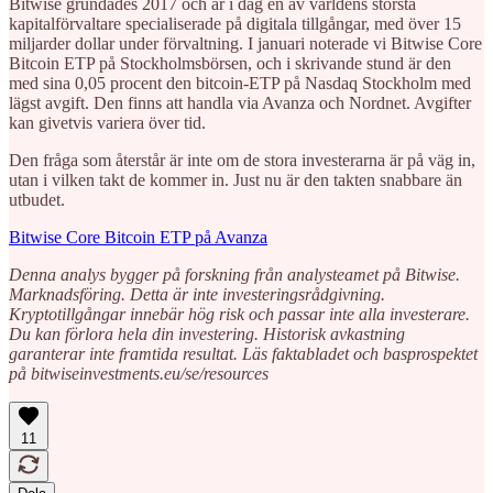
Bitwise grundades 2017 och är i dag en av världens största
kapitalförvaltare specialiserade på digitala tillgångar, med över 15
miljarder dollar under förvaltning. I januari noterade vi Bitwise Core
Bitcoin ETP på Stockholmsbörsen, och i skrivande stund är den
med sina 0,05 procent den bitcoin-ETP på Nasdaq Stockholm med
lägst avgift. Den finns att handla via Avanza och Nordnet. Avgifter
kan givetvis variera över tid.
Den fråga som återstår är inte om de stora investerarna är på väg in,
utan i vilken takt de kommer in. Just nu är den takten snabbare än
utbudet.
Bitwise Core Bitcoin ETP på Avanza
Denna analys bygger på forskning från analysteamet på Bitwise.
Marknadsföring. Detta är inte investeringsrådgivning.
Kryptotillgångar innebär hög risk och passar inte alla investerare.
Du kan förlora hela din investering. Historisk avkastning
garanterar inte framtida resultat. Läs faktabladet och basprospektet
på bitwiseinvestments.eu/se/resources
11