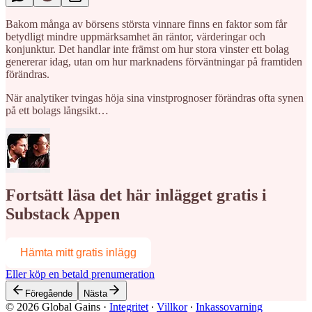
Bakom många av börsens största vinnare finns en faktor som får
betydligt mindre uppmärksamhet än räntor, värderingar och
konjunktur. Det handlar inte främst om hur stora vinster ett bolag
genererar idag, utan om hur marknadens förväntningar på framtiden
förändras.
När analytiker tvingas höja sina vinstprognoser förändras ofta synen
på ett bolags långsikt…
Fortsätt läsa det här inlägget gratis i
Substack Appen
Hämta mitt gratis inlägg
Eller köp en betald prenumeration
Föregående
Nästa
© 2026 Global Gains
·
Integritet
∙
Villkor
∙
Inkassovarning